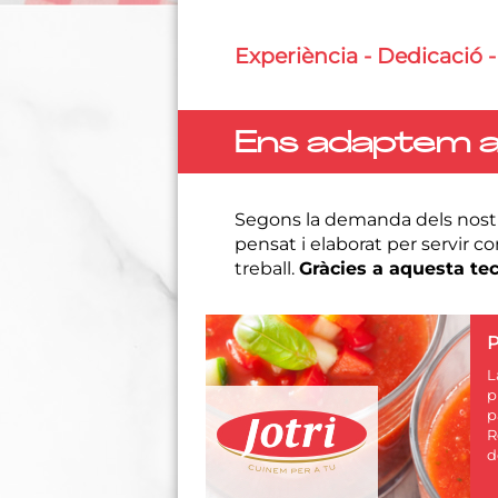
Experiència - Dedicació -
Ens adaptem al
Segons la demanda dels nostre
pensat i elaborat per servir c
treball.
Gràcies a aquesta tec
L
p
p
R
d