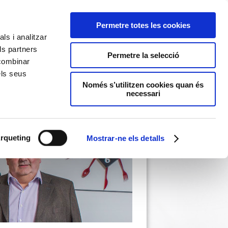
Permetre totes les cookies
ls i analitzar
ls partners
Permetre la selecció
 combinar
els seus
Només s’utilitzen cookies quan és
necessari
rqueting
Mostrar-ne els detalls