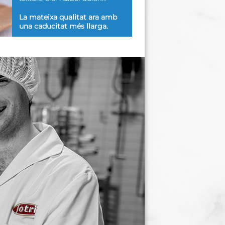
La mateixa qualitat ara amb
una caducitat més llarga.