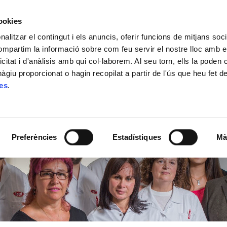
cookies
alitzar el contingut i els anuncis, oferir funcions de mitjans socia
ACTUALITAT
ON COMPRAR
CONTACTE
compartim la informació sobre com feu servir el nostre lloc amb e
icitat i d'anàlisis amb qui col·laborem. Al seu torn, ells la poden
giu proporcionat o hagin recopilat a partir de l'ús que heu fet d
ies
.
Preferències
Estadístiques
Mà