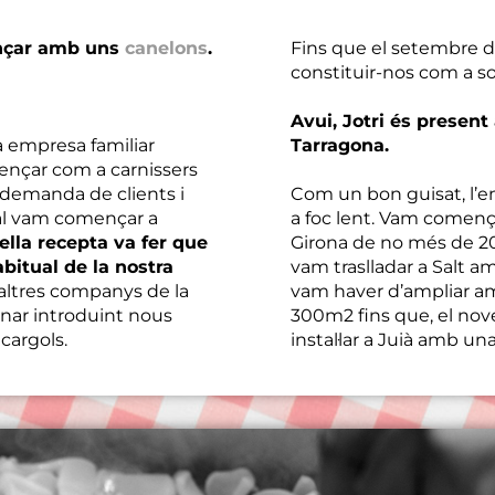
ençar amb uns
canelons
.
Fins que el setembre d
constituir-nos com a so
Avui, Jotri és present
a empresa familiar
Tarragona.
ençar com a carnissers
la demanda de clients i
Com un bon guisat, l’e
dal vam començar a
a foc lent. Vam començ
uella recepta va fer que
Girona de no més de 2
bitual de la nostra
vam traslladar a Salt 
d’altres companys de la
vam haver d’ampliar am
nar introduint nous
300m2 fins que, el no
 cargols.
instal·lar a Juià amb u