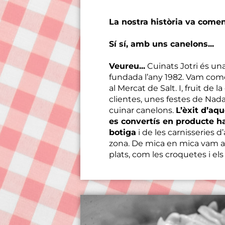
La nostra història va com
Sí sí, amb uns canelons...
Veureu...
Cuinats Jotri és un
fundada l’any 1982. Vam com
al Mercat de Salt. I, fruit de 
clientes, unes festes de Na
cuinar canelons.
L’èxit d’aq
es convertís en producte ha
botiga
i de les carnisseries 
zona. De mica en mica vam a
plats, com les croquetes i els