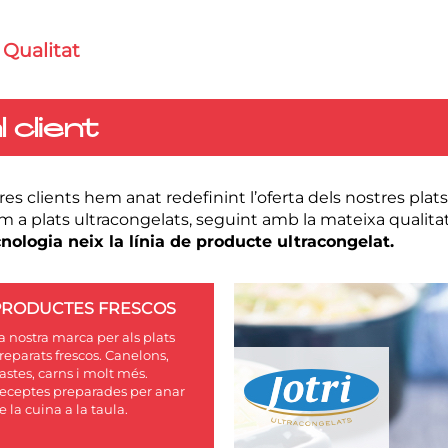
 Qualitat
 client
s clients hem anat redefinint l’oferta dels nostres plat
om a plats ultracongelats, seguint amb la mateixa qualitat
nologia neix la línia de producte ultracongelat.
PRODUCTES FRESCOS
a nostra marca per als plats
reparats frescos. Canelons,
astes, carns i molt més.
eceptes preparades per anar
e la cuina a la taula.