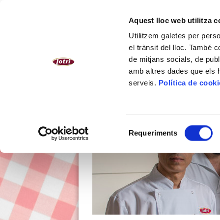
CATALÀ
Aquest lloc web utilitza 
Utilitzem galetes per person
NOSALTRES
PLATS CUINATS
el trànsit del lloc. També 
de mitjans socials, de publ
amb altres dades que els hà
serveis.
Política de cook
Selecció
Requeriments
de
consentiment