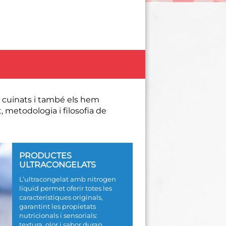
s cuinats i també els hem
, metodologia i filosofia de
PRODUCTES
ULTRACONGELATS
L’ultracongelat amb nitrogen
líquid permet oferir totes les
característiques originals,
garantint les propietats
nutricionals i sensorials:
textura, olor i sabor duran...