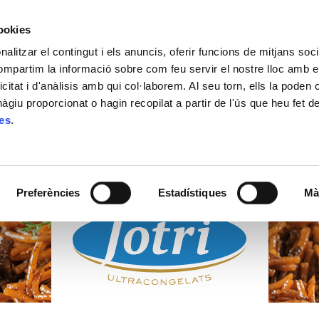
cookies
alitzar el contingut i els anuncis, oferir funcions de mitjans socia
ACTUALITAT
ON COMPRAR
CONTACTE
compartim la informació sobre com feu servir el nostre lloc amb e
icitat i d'anàlisis amb qui col·laborem. Al seu torn, ells la poden
giu proporcionat o hagin recopilat a partir de l'ús que heu fet d
ies
.
PRODUCTES
ULTRACONGELATS
Preferències
Estadístiques
Mà