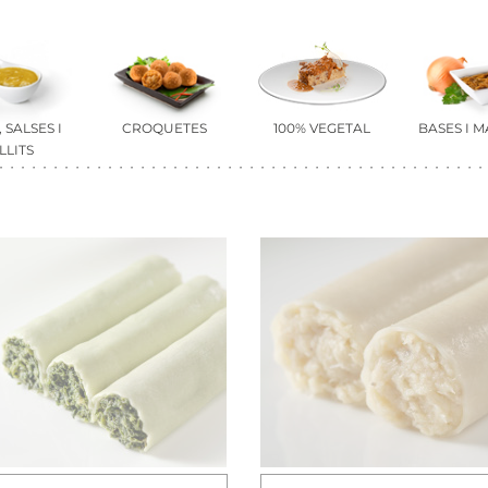
 SALSES I
CROQUETES
100% VEGETAL
BASES I 
LLITS