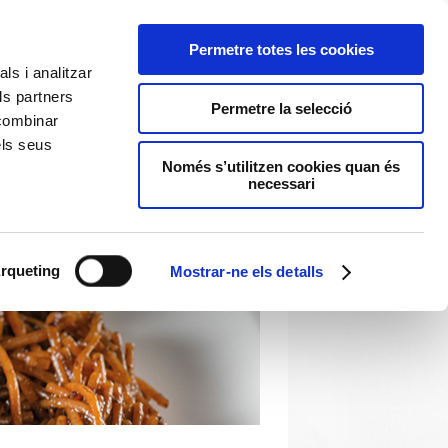
Permetre totes les cookies
ls i analitzar
ls partners
Permetre la selecció
 combinar
els seus
Només s’utilitzen cookies quan és
necessari
rqueting
Mostrar-ne els detalls