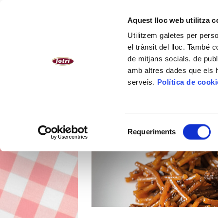
CATALÀ
Aquest lloc web utilitza 
Utilitzem galetes per person
NOSALTRES
PLATS CUINATS
el trànsit del lloc. També 
de mitjans socials, de publ
amb altres dades que els hà
serveis.
Política de cook
Selecció
Requeriments
de
consentiment