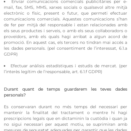
Enviar comunicacions comercials publicitàries per e-
mail, fax, SMS, MMS, xarxes socials o qualsevol altre mitjà
electrònic o físic, present o futur, que permeti efectuar
comunicacions comercials. Aquestes comunicacions s’han
de fer per mitjà del responsable i estan relacionades amb
els seus productes i serveis, o amb els seus col·laboradors o
proveïdors, amb els quals hagi arribat a algun acord de
promoció. En aquest cas, els tercers no tindran mai accés a
les dades personals. (pel consentiment de l’interessat, 6.1.a
GDPR)
Efectuar anàlisis estadístiques i estudis de mercat. (per
l’interès legítim de l’responsable, art. 6.1.f GDPR)
Durant quant de temps guardarem les teves dades
personals?
Es conservaran durant no més temps del necessari per
mantenir la finalitat del tractament o mentre hi hagi
prescripcions legals que en dictaminin la custòdia i quan ja
no sigui necessari per aquest motiu, se suprimiran amb
mesures de seguretat adequades per garantir que les dades