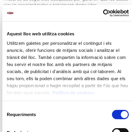
siguin anonimitzades o totalment destruïdes.
A qui facilitem les vostres dades personals?
No es preveu cap comunicació de dades personals a tercers
Aquest lloc web utilitza cookies
excepte si fos necessari per al desenvolupament i execució
de les finalitats del tractament, als nostres proveïdors de
Utilitzem galetes per personalitzar el contingut i els
serveis relacionats amb comunicacions, amb els quals el
anuncis, oferir funcions de mitjans socials i analitzar el
RESPONSABLE ha formalitzat els contractes de
trànsit del lloc. També compartim la informació sobre com
confidencialitat i d’encarregat de tractament exigits per la
normativa vigent de privacitat.
feu servir el nostre lloc amb els partners de mitjans
socials, de publicitat i d'anàlisis amb qui col·laborem. Al
Quins són teus drets?
seu torn, ells la poden combinar amb altres dades que els
hàgiu proporcionat o hagin recopilat a partir de l'ús que heu
Els drets que té l’USUARI són:
fet dels seus serveis.
Política de cookies
.
Dret a retirar el consentiment en qualsevol moment.
Selecció
Dret d’accés, rectificació, portabilitat i supressió de les
Requeriments
de
vostres dades i de limitació o oposició al seu tractament.
consentiment
Dret a presentar una reclamació davant l’autoritat de