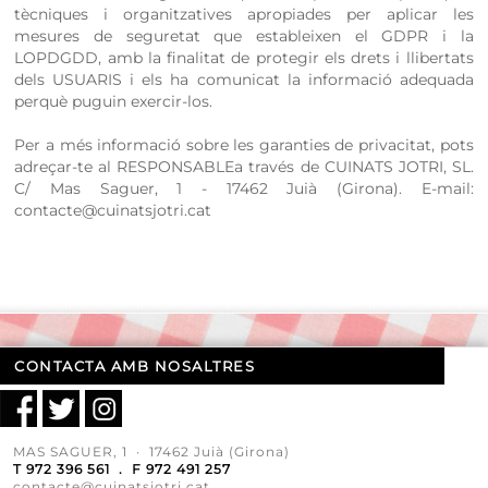
tècniques i organitzatives apropiades per aplicar les
mesures de seguretat que estableixen el GDPR i la
LOPDGDD, amb la finalitat de protegir els drets i llibertats
dels USUARIS i els ha comunicat la informació adequada
perquè puguin exercir-los.
Per a més informació sobre les garanties de privacitat, pots
adreçar-te al RESPONSABLEa través de CUINATS JOTRI, SL.
C/ Mas Saguer, 1 - 17462 Juià (Girona). E-mail:
contacte@cuinatsjotri.cat
CONTACTA AMB NOSALTRES
MAS SAGUER, 1 · 17462 Juià (Girona)
T 972 396 561 . F 972 491 257
contacte@cuinatsjotri.cat