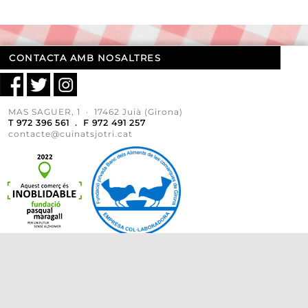
CONTACTA AMB NOSALTRES
MAS SAGUER, 1 · 17462 Juià (Girona)
T 972 396 561 . F 972 491 257
contacte@cuinatsjotri.cat
DESCARREGA'T EL CATÀLEG