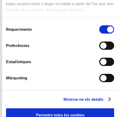
hàgiu proporcionat o hagin recopilat a partir de l'ús que heu
OPCIÓ
CONGELAT
fet dels seus serveis.
Política de cookies
.
Selecció
Requeriments
de
consentiment
Preferències
GASPATXO
CROQUETES DE
Estadístiques
POLLASTRE
Màrqueting
Mostrar-ne els detalls
Permetre totes les cookies