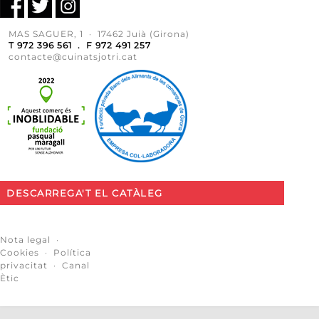
MAS SAGUER, 1 · 17462 Juià (Girona)
T 972 396 561 . F 972 491 257
contacte@cuinatsjotri.cat
DESCARREGA'T EL CATÀLEG
Nota legal
·
Cookies
·
Política
privacitat
·
Canal
Ètic