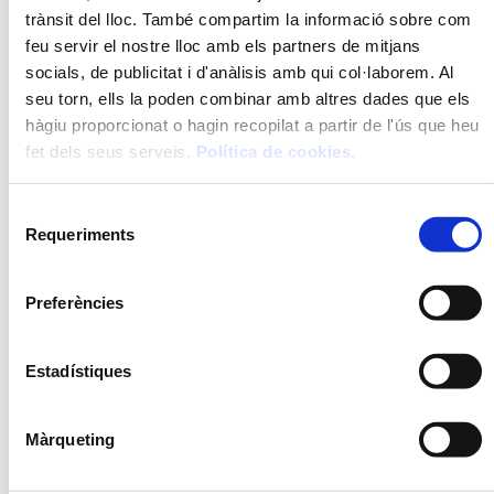
trànsit del lloc. També compartim la informació sobre com
feu servir el nostre lloc amb els partners de mitjans
socials, de publicitat i d'anàlisis amb qui col·laborem. Al
seu torn, ells la poden combinar amb altres dades que els
hàgiu proporcionat o hagin recopilat a partir de l'ús que heu
fet dels seus serveis.
Política de cookies
.
Selecció
Requeriments
de
consentiment
FORMATS
Preferències
400 g
1 kg
Estadístiques
PREPARACIÓ
Màrqueting
Forn