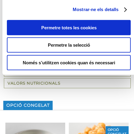
Paella / cassola
Mostrar-ne els detalls
Microones
Permetre totes les cookies
Permetre la selecció
RECOMANACIONS
INGREDIENTS
Només s’utilitzen cookies quan és necessari
MÈTODE DE PREPARACIÓ
VALORS NUTRICIONALS
OPCIÓ CONGELAT
OPCIÓ
CONGELAT