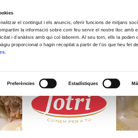
cookies
alitzar el contingut i els anuncis, oferir funcions de mitjans socia
ACTUALITAT
ON COMPRAR
CONTACTE
compartim la informació sobre com feu servir el nostre lloc amb e
icitat i d'anàlisis amb qui col·laborem. Al seu torn, ells la poden
giu proporcionat o hagin recopilat a partir de l'ús que heu fet d
ies
.
PRODUCTES
FRESCOS
Preferències
Estadístiques
Mà