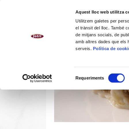
CATALÀ
Aquest lloc web utilitza 
Utilitzem galetes per person
NOSALTRES
PLATS CUINATS
el trànsit del lloc. També 
de mitjans socials, de publ
amb altres dades que els hà
serveis.
Política de cook
Selecció
Requeriments
de
consentiment