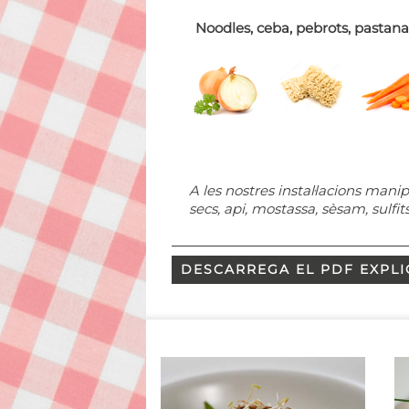
Noodles, ceba, pebrots, pastana
A les nostres instal·lacions manip
secs, api, mostassa, sèsam, sulfits
DESCARREGA EL PDF EXPLI