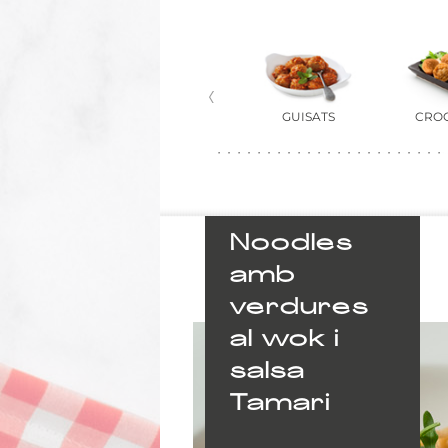
S I ARROSSOS
BROUS I BULLITS
GUISATS
CRO
Noodles
amb
verdures
al wok i
salsa
Tamari