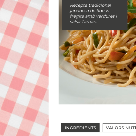
Recepta tradicional
japonesa de fideus
fregits amb verdures i
salsa Tamari.
INGREDIENTS
VALORS NUT