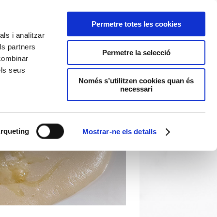
Permetre totes les cookies
ls i analitzar
ls partners
Permetre la selecció
 combinar
els seus
Només s’utilitzen cookies quan és
necessari
rqueting
Mostrar-ne els detalls