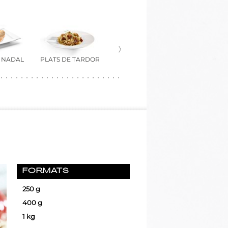
E NADAL
PLATS DE TARDOR
FORMATS
250 g
400 g
1 kg