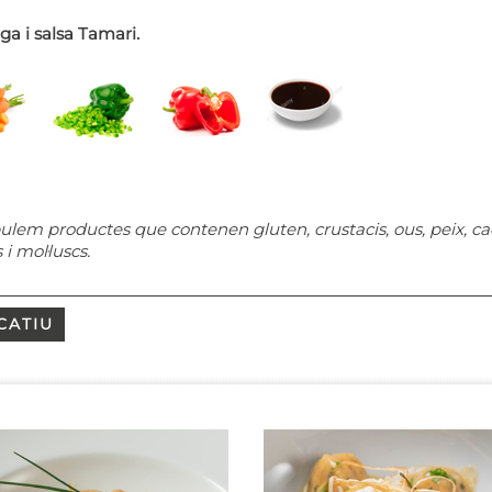
ga i salsa Tamari.
ulem productes que contenen gluten, crustacis, ous, peix, cacaue
 i mol·luscs.
CATIU