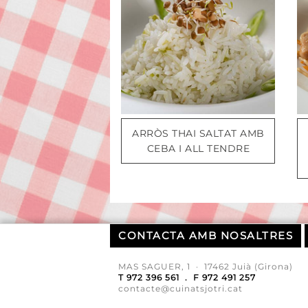
ARRÒS THAI SALTAT AMB
CEBA I ALL TENDRE
CONTACTA AMB NOSALTRES
MAS SAGUER, 1 · 17462 Juià (Girona)
T 972 396 561 . F 972 491 257
contacte@cuinatsjotri.cat