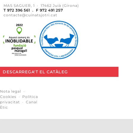
MAS SAGUER, 1 · 17462 Juià (Girona)
T 972 396 561 . F 972 491 257
contacte@cuinatsjotri.cat
DESCARREGA'T EL CATÀLEG
Nota legal
·
Cookies
·
Política
privacitat
·
Canal
Ètic