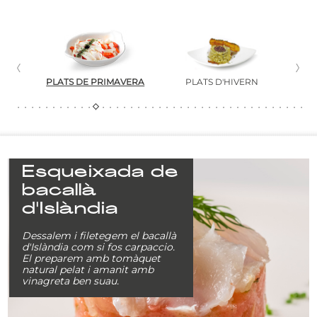
U
PLATS DE PRIMAVERA
PLATS D'HIVERN
Esqueixada de
bacallà
d'Islàndia
Dessalem i filetegem el bacallà
d'Islàndia com si fos carpaccio.
El preparem amb tomàquet
natural pelat i amanit amb
vinagreta ben suau.