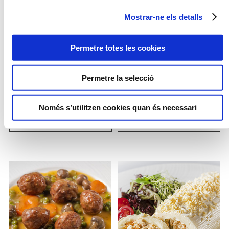
Mostrar-ne els detalls
OPCIÓ
CONGELAT
NOU
Permetre totes les cookies
Permetre la selecció
Només s’utilitzen cookies quan és necessari
PAELLA D'ARRÒS NEGRE
GASPATXO