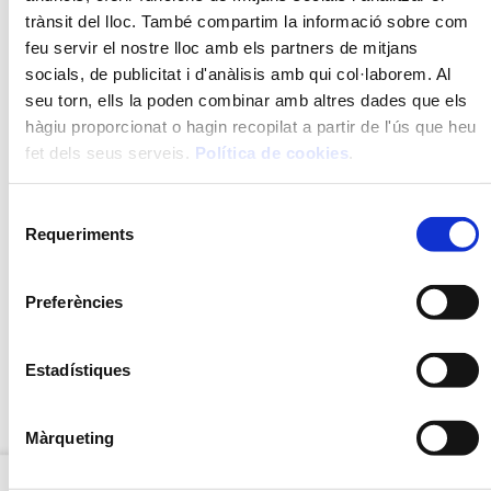
Llest per al consum
trànsit del lloc. També compartim la informació sobre com
feu servir el nostre lloc amb els partners de mitjans
socials, de publicitat i d'anàlisis amb qui col·laborem. Al
AL·LÈRGENS
seu torn, ells la poden combinar amb altres dades que els
hàgiu proporcionat o hagin recopilat a partir de l'ús que heu
Peix i productes a base de peix
fet dels seus serveis.
Política de cookies
.
Selecció
DESCRIPCIÓ
Requeriments
de
RECOMANACIONS
consentiment
Preferències
INGREDIENTS
MÈTODE DE PREPARACIÓ
Estadístiques
VALORS NUTRICIONALS
Màrqueting