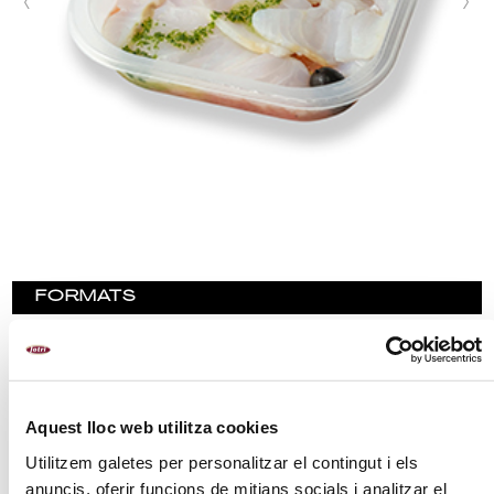
FORMATS
250 g
400 g
1 kg
Aquest lloc web utilitza cookies
PREPARACIÓ
Utilitzem galetes per personalitzar el contingut i els
anuncis, oferir funcions de mitjans socials i analitzar el