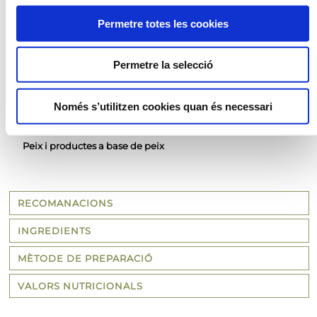
Fregidora
Permetre totes les cookies
Fregidora d'aire
Permetre la selecció
AL·LÈRGENS
Només s’utilitzen cookies quan és necessari
Llet i els seus derivats (inclosa la lactosa)
Cereals que continguin gluten i productes derivats.
Peix i productes a base de peix
RECOMANACIONS
INGREDIENTS
MÈTODE DE PREPARACIÓ
VALORS NUTRICIONALS