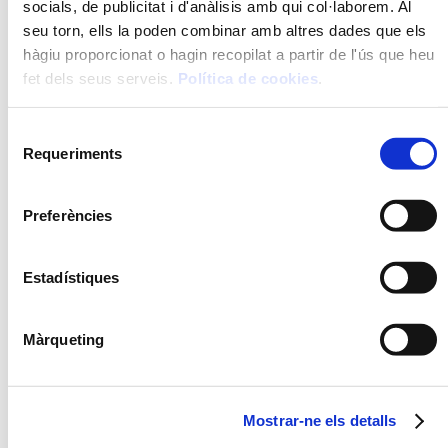
socials, de publicitat i d'anàlisis amb qui col·laborem. Al
seu torn, ells la poden combinar amb altres dades que els
hàgiu proporcionat o hagin recopilat a partir de l'ús que heu
fet dels seus serveis.
Política de cookies
.
Selecció
Requeriments
de
consentiment
Preferències
FORMATS
Estadístiques
8 u.
16 u.
Màrqueting
31 gr/u.
PREPARACIÓ
Mostrar-ne els detalls