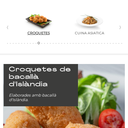
CROQUETES
CUINA ASIÀTICA
Croquetes de
bacallà
d'Islàndia
Elaborades amb bacallà
d'Islàndia.