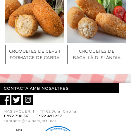
CROQUETES DE CEPS I
CROQUETES DE
FORMATGE DE CABRA
BACALLÀ D'ISLÀNDIA
CONTACTA AMB NOSALTRES
MAS SAGUER, 1 · 17462 Juià (Girona)
T 972 396 561 . F 972 491 257
contacte@cuinatsjotri.cat