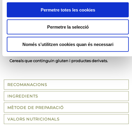
Fregidora
Permetre totes les cookies
Fregidora d'aire
Permetre la selecció
AL·LÈRGENS
Només s’utilitzen cookies quan és necessari
Llet i els seus derivats (inclosa la lactosa)
Api i productes derivats
Cereals que continguin gluten i productes derivats.
RECOMANACIONS
INGREDIENTS
MÈTODE DE PREPARACIÓ
VALORS NUTRICIONALS