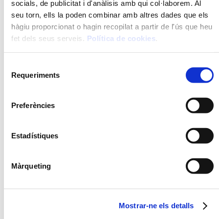
socials, de publicitat i d'anàlisis amb qui col·laborem. Al
seu torn, ells la poden combinar amb altres dades que els
hàgiu proporcionat o hagin recopilat a partir de l'ús que heu
fet dels seus serveis.
Política de cookies
.
Selecció
Requeriments
de
consentiment
Preferències
FORMATS
Estadístiques
8 u.
16 u.
Màrqueting
31 gr/u.
PREPARACIÓ
Mostrar-ne els detalls