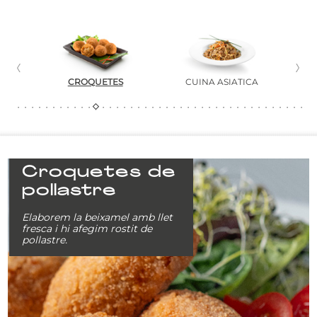
CROQUETES
CUINA ASIÀTICA
Croquetes de
pollastre
Elaborem la beixamel amb llet
fresca i hi afegim rostit de
pollastre.