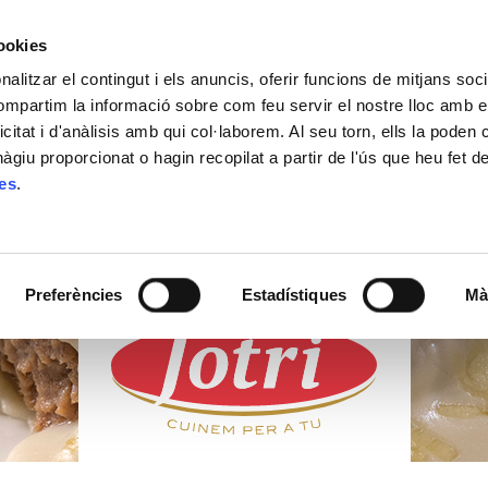
cookies
alitzar el contingut i els anuncis, oferir funcions de mitjans socia
ACTUALITAT
ON COMPRAR
CONTACTE
compartim la informació sobre com feu servir el nostre lloc amb e
icitat i d'anàlisis amb qui col·laborem. Al seu torn, ells la poden
giu proporcionat o hagin recopilat a partir de l'ús que heu fet d
ies
.
PRODUCTES
FRESCOS
Preferències
Estadístiques
Mà