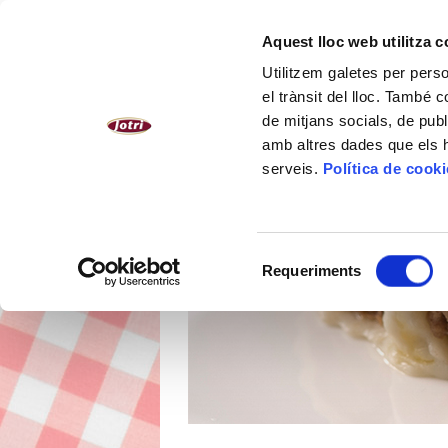
CATALÀ
Aquest lloc web utilitza 
Utilitzem galetes per person
NOSALTRES
PLATS CUINATS
el trànsit del lloc. També 
de mitjans socials, de publ
amb altres dades que els hà
serveis.
Política de cook
Selecció
Requeriments
de
consentiment