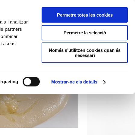
Permetre totes les cookies
ls i analitzar
ls partners
Permetre la selecció
 combinar
els seus
Només s’utilitzen cookies quan és
necessari
rqueting
Mostrar-ne els detalls