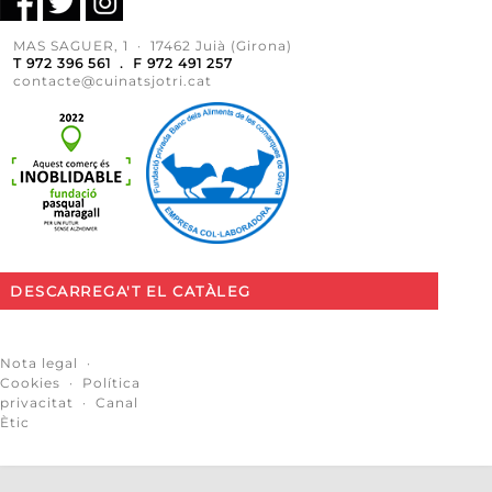
MAS SAGUER, 1 · 17462 Juià (Girona)
T 972 396 561 . F 972 491 257
contacte@cuinatsjotri.cat
DESCARREGA'T EL CATÀLEG
Nota legal
·
Cookies
·
Política
privacitat
·
Canal
Ètic