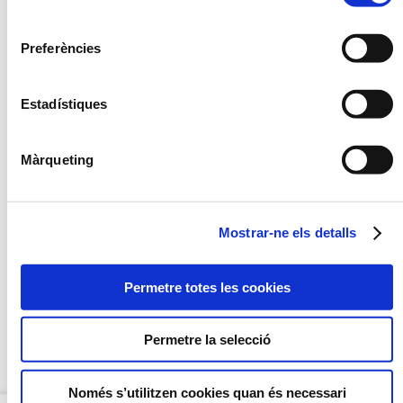
consentiment
AL·LÈRGENS
Preferències
Llet i els seus derivats (inclosa la lactosa)
Estadístiques
Peix i productes a base de peix
Ous i productes a base d'ou
Màrqueting
DESCRIPCIÓ
Mostrar-ne els detalls
RECOMANACIONS
INGREDIENTS
Permetre totes les cookies
MÈTODE DE PREPARACIÓ
Permetre la selecció
VALORS NUTRICIONALS
Només s’utilitzen cookies quan és necessari