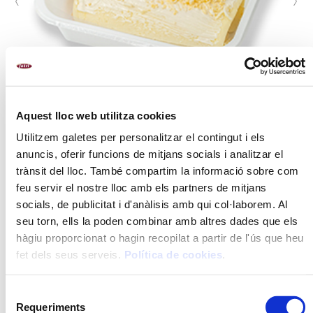
Aquest lloc web utilitza cookies
Utilitzem galetes per personalitzar el contingut i els
anuncis, oferir funcions de mitjans socials i analitzar el
trànsit del lloc. També compartim la informació sobre com
feu servir el nostre lloc amb els partners de mitjans
FORMATS
socials, de publicitat i d'anàlisis amb qui col·laborem. Al
400 g
seu torn, ells la poden combinar amb altres dades que els
1,1 kg
hàgiu proporcionat o hagin recopilat a partir de l'ús que heu
fet dels seus serveis.
Política de cookies
.
PREPARACIÓ
Selecció
Llest per al consum
Requeriments
de