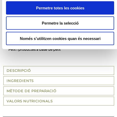
AL·LÈRGENS
Permetre totes les cookies
Sulfits
Permetre la selecció
Crustacis i productes a base de crustacis
Api i productes derivats
Mol·luscs i productes a base de mol·luscs
Només s’utilitzen cookies quan és necessari
Cereals que continguin gluten i productes derivats.
Peix i productes a base de peix
DESCRIPCIÓ
INGREDIENTS
MÈTODE DE PREPARACIÓ
VALORS NUTRICIONALS