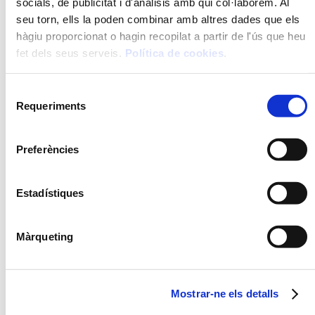
socials, de publicitat i d'anàlisis amb qui col·laborem. Al
seu torn, ells la poden combinar amb altres dades que els
hàgiu proporcionat o hagin recopilat a partir de l'ús que heu
fet dels seus serveis.
Política de cookies
.
Selecció
Requeriments
de
consentiment
Preferències
FORMATS
Estadístiques
475 g
Màrqueting
PREPARACIÓ
Paella / cassola
Mostrar-ne els detalls