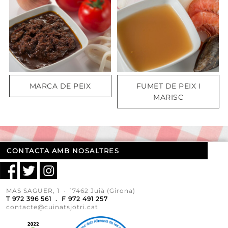
MARCA DE PEIX
FUMET DE PEIX I
MARISC
CONTACTA AMB NOSALTRES
MAS SAGUER, 1 · 17462 Juià (Girona)
T 972 396 561 . F 972 491 257
contacte@cuinatsjotri.cat