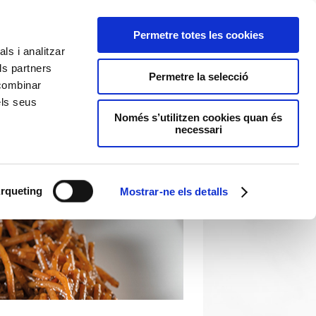
Permetre totes les cookies
ls i analitzar
ls partners
Permetre la selecció
 combinar
els seus
Només s’utilitzen cookies quan és
necessari
rqueting
Mostrar-ne els detalls