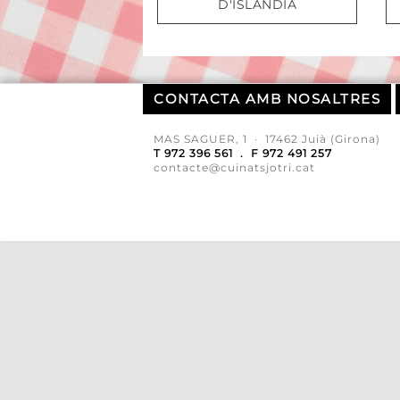
D'ISLÀNDIA
CONTACTA AMB NOSALTRES
MAS SAGUER, 1 · 17462 Juià (Girona)
T 972 396 561 . F 972 491 257
contacte@cuinatsjotri.cat