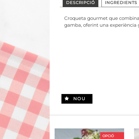
DESCRIPCIÓ
INGREDIENTS
Croqueta gourmet que combina la 
gamba, oferint una experiència 
NOU
OPCIÓ