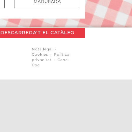
MADURADA
DESCARREGA'T EL CATÀLEG
Nota legal
·
Cookies
·
Política
privacitat
·
Canal
Ètic