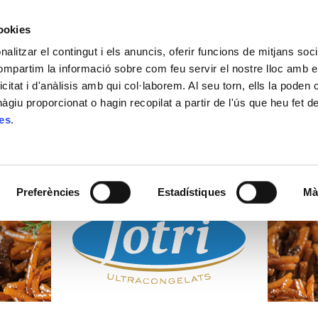
cookies
alitzar el contingut i els anuncis, oferir funcions de mitjans socia
ACTUALITAT
ON COMPRAR
CONTACTE
compartim la informació sobre com feu servir el nostre lloc amb e
icitat i d'anàlisis amb qui col·laborem. Al seu torn, ells la poden
giu proporcionat o hagin recopilat a partir de l'ús que heu fet d
ies
.
PRODUCTES
ULTRACONGELATS
Preferències
Estadístiques
Mà