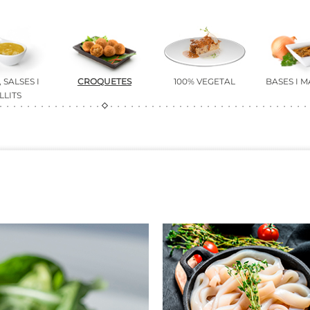
 SALSES I
CROQUETES
100% VEGETAL
BASES I 
LLITS