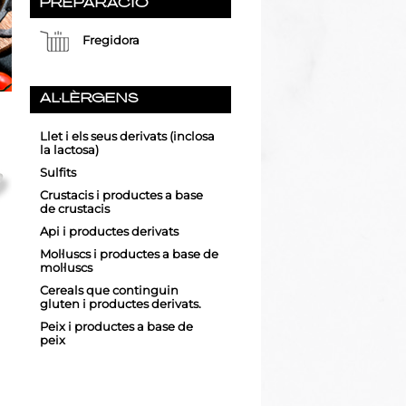
PREPARACIÓ
Fregidora
AL·LÈRGENS
Llet i els seus derivats (inclosa
la lactosa)
Sulfits
Crustacis i productes a base
de crustacis
Api i productes derivats
Mol·luscs i productes a base de
mol·luscs
Cereals que continguin
gluten i productes derivats.
Peix i productes a base de
peix