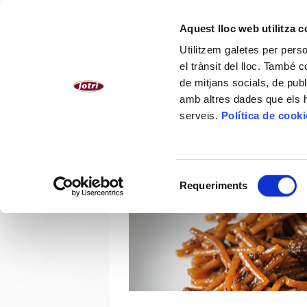
CATALÀ
Aquest lloc web utilitza 
Utilitzem galetes per person
NOSALTRES
PLATS CUINATS
el trànsit del lloc. També 
de mitjans socials, de publ
amb altres dades que els hà
serveis.
Política de cook
Selecció
Requeriments
de
consentiment