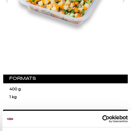
FORMATS
400 g
1 kg
PREPARACIÓ
Llest per al consum