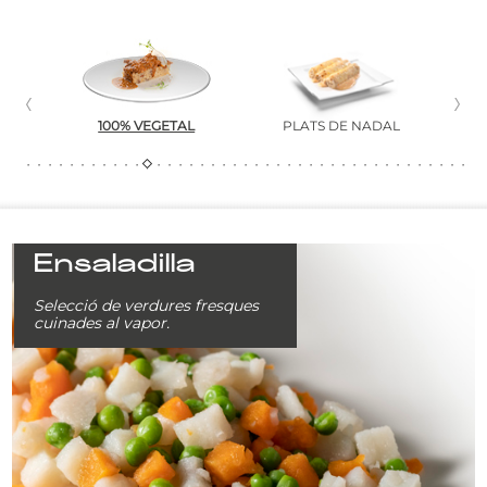
A
100% VEGETAL
PLATS DE NADAL
P
Ensaladilla
Selecció de verdures fresques
cuinades al vapor.