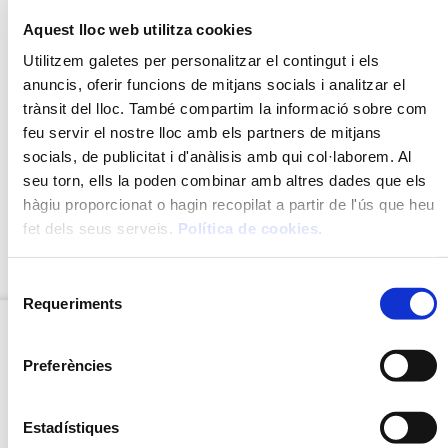
Aquest lloc web utilitza cookies
Utilitzem galetes per personalitzar el contingut i els
RECOMANACIONS
anuncis, oferir funcions de mitjans socials i analitzar el
trànsit del lloc. També compartim la informació sobre com
INGREDIENTS
feu servir el nostre lloc amb els partners de mitjans
socials, de publicitat i d'anàlisis amb qui col·laborem. Al
MÈTODE DE PREPARACIÓ
seu torn, ells la poden combinar amb altres dades que els
VALORS NUTRICIONALS
hàgiu proporcionat o hagin recopilat a partir de l'ús que heu
fet dels seus serveis.
Política de cookies
.
Selecció
DESCARREGA EL PDF EXPLICATIU
Requeriments
de
consentiment
Preferències
Estadístiques