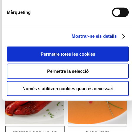
Màrqueting
ARRÒS THAI SALTAT
ESCALIVADA
Mostrar-ne els detalls
AMB CEBA I ALL
TENDRE
Permetre totes les cookies
Permetre la selecció
Només s’utilitzen cookies quan és necessari