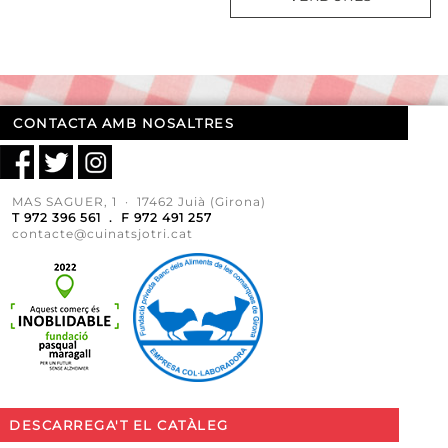
CONTACTA AMB NOSALTRES
MAS SAGUER, 1 · 17462 Juià (Girona)
T 972 396 561 . F 972 491 257
contacte@cuinatsjotri.cat
DESCARREGA'T EL CATÀLEG