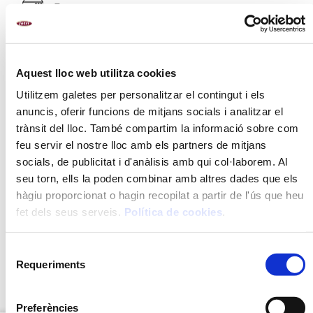
Forn
Paella / cassola
Microones
Aquest lloc web utilitza cookies
Utilitzem galetes per personalitzar el contingut i els
anuncis, oferir funcions de mitjans socials i analitzar el
trànsit del lloc. També compartim la informació sobre com
DESCRIPCIÓ
feu servir el nostre lloc amb els partners de mitjans
RECOMANACIONS
socials, de publicitat i d'anàlisis amb qui col·laborem. Al
seu torn, ells la poden combinar amb altres dades que els
INGREDIENTS
hàgiu proporcionat o hagin recopilat a partir de l'ús que heu
fet dels seus serveis.
Política de cookies
.
MÈTODE DE PREPARACIÓ
VALORS NUTRICIONALS
Selecció
Requeriments
de
consentiment
DESCARREGA EL PDF EXPLICATIU
NOU
Preferències