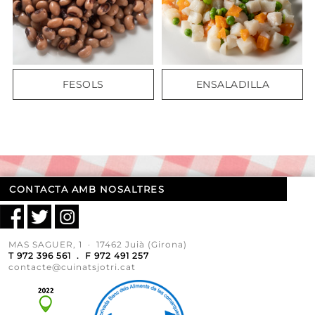
FESOLS
ENSALADILLA
CONTACTA AMB NOSALTRES
MAS SAGUER, 1 · 17462 Juià (Girona)
T 972 396 561 . F 972 491 257
contacte@cuinatsjotri.cat