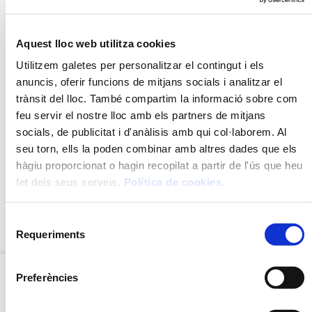
AL·LÈRGENS
Aquest lloc web utilitza cookies
Sulfits
Utilitzem galetes per personalitzar el contingut i els
anuncis, oferir funcions de mitjans socials i analitzar el
trànsit del lloc. També compartim la informació sobre com
RECOMANACIONS
feu servir el nostre lloc amb els partners de mitjans
INGREDIENTS
socials, de publicitat i d'anàlisis amb qui col·laborem. Al
seu torn, ells la poden combinar amb altres dades que els
MÈTODE DE PREPARACIÓ
hàgiu proporcionat o hagin recopilat a partir de l'ús que heu
fet dels seus serveis.
Política de cookies
.
VALORS NUTRICIONALS
Selecció
Requeriments
de
DESCARREGA EL PDF EXPLICATIU
consentiment
Preferències