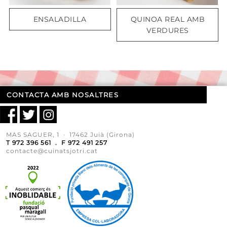
ENSALADILLA
QUINOA REAL AMB
VERDURES
CONTACTA AMB NOSALTRES
MAS SAGUER, 1 · 17462 Juià (Girona)
T 972 396 561 . F 972 491 257
contacte@cuinatsjotri.cat