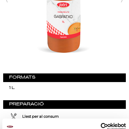
FORMATS
1 L.
PREPARACIÓ
Llest per al consum