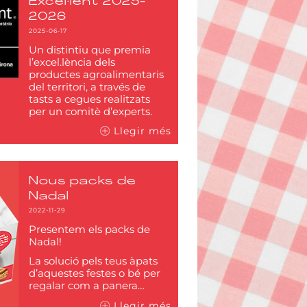
Excel·lent 2025-
2026
2025-06-17
Un distintiu que premia
l’excel.lència dels
productes agroalimentaris
del territori, a través de
tasts a cegues realitzats
per un comitè d’experts.
Llegir més
Nous packs de
Nadal
2022-11-29
Presentem els packs de
Nadal!
La solució pels teus àpats
d’aquestes festes o bé per
regalar com a panera…
Llegir més