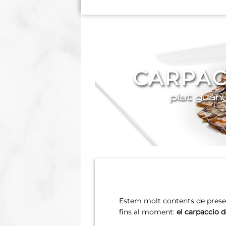
CARPAC
plat guan
Estem molt contents de prese
fins al moment:
el carpaccio d