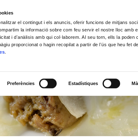
cookies
alitzar el contingut i els anuncis, oferir funcions de mitjans socia
ACTUALITAT
ON COMPRAR
CONTACTE
compartim la informació sobre com feu servir el nostre lloc amb e
icitat i d'anàlisis amb qui col·laborem. Al seu torn, ells la poden
giu proporcionat o hagin recopilat a partir de l'ús que heu fet d
ies
.
Preferències
Estadístiques
Mà