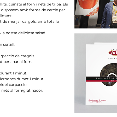
its, cuinats al forn i nets de tripa. Els
ls disposem amb forma de cercle per
cilment.
nt de menjar cargols, amb tota la
 nostra deliciosa salsa!
 senzill:
arpaccio de cargols.
t per anar al forn.
 durant 1 minut.
microones durant 1 minut.
ix el carpaccio.
t més al forn/gratinador.