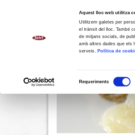
CATALÀ
Aquest lloc web utilitza 
Utilitzem galetes per person
NOSALTRES
PLATS CUINATS
el trànsit del lloc. També 
de mitjans socials, de publ
amb altres dades que els hà
serveis.
Política de cook
Selecció
Requeriments
de
consentiment