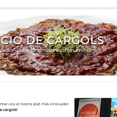
CIO DE CARGOLS
yador dels premis innofòrum!!
ntar-vos el nostre plat més innovador
e cargols!