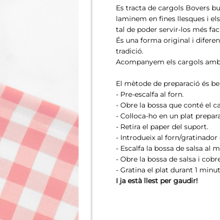
Es tracta de cargols Bovers bull
laminem en fines llesques i e
tal de poder servir-los més fa
És una forma original i difere
tradició.
Acompanyem els cargols amb la
El mètode de preparació és ben
- Pre-escalfa al forn.
- Obre la bossa que conté el c
- Col·loca-ho en un plat prepara
- Retira el paper del suport.
- Introdueix al forn/gratinador
- Escalfa la bossa de salsa al 
- Obre la bossa de salsa i cobre
- Gratina el plat durant 1 minu
I ja està llest per gaudir!