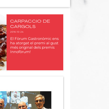
CARPACCIO DE
CARGOLS
2016-10-24
El Fòrum Gastronòmic ens
ha atorgat el premi al gust
més original dels premis
Innofòrum!