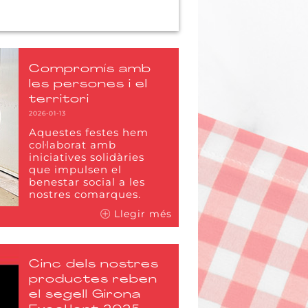
Compromís amb
les persones i el
territori
2026-01-13
Aquestes festes hem
col·laborat amb
iniciatives solidàries
que impulsen el
benestar social a les
nostres comarques.
Llegir més
Cinc dels nostres
productes reben
el segell Girona