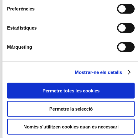
Preferències
Estadístiques
Màrqueting
Cinc dels nostres productes reben
el segell Girona Excel·lent 2025-
Mostrar-ne els detalls
2026
2025-06-17
Un distintiu que premia l’excel.lència dels productes
Permetre totes les cookies
agroalimentaris del territori, a través de tasts a
cegues realitzats per un comitè d’experts.
Permetre la selecció
Llegir més
Només s’utilitzen cookies quan és necessari