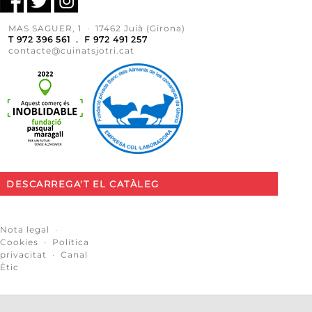
MAS SAGUER, 1 · 17462 Juià (Girona)
T 972 396 561 . F 972 491 257
contacte@cuinatsjotri.cat
DESCARREGA'T EL CATÀLEG
Nota legal
·
Cookies
·
Política
privacitat
·
Canal
Ètic