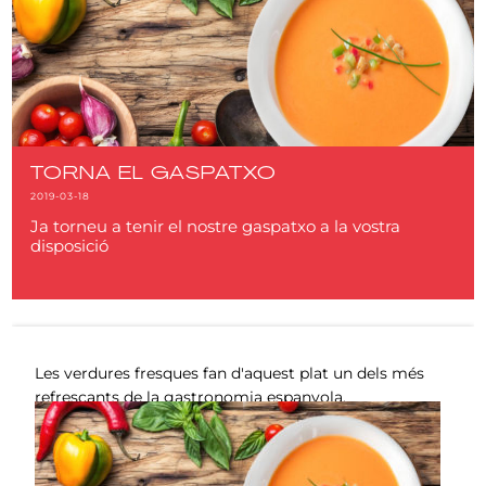
TORNA EL GASPATXO
2019-03-18
Ja torneu a tenir el nostre gaspatxo a la vostra
disposició
Les verdures fresques fan d'aquest plat un dels més
refrescants de la gastronomia espanyola.
Gaspatxo de Cuinats Jotri