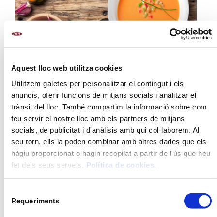
Aquest lloc web utilitza cookies
Utilitzem galetes per personalitzar el contingut i els
anuncis, oferir funcions de mitjans socials i analitzar el
trànsit del lloc. També compartim la informació sobre com
feu servir el nostre lloc amb els partners de mitjans
socials, de publicitat i d'anàlisis amb qui col·laborem. Al
Compromís amb les persones i el
seu torn, ells la poden combinar amb altres dades que els
territori
hàgiu proporcionat o hagin recopilat a partir de l'ús que heu
2026-01-13
fet dels seus serveis.
Política de cookies
.
Aquestes festes hem col·laborat amb
iniciatives solidàries que impulsen el benestar
social a les nostres comarques.
Selecció
Requeriments
de
Llegir més
consentiment