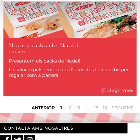
Nous packs de Nadal
2022-11-29
Presentem els packs de Nadal!
La solució pels teus àpats d’aquestes festes o bé per
regalar com a panera…
Llegir més
ANTERIOR
1
2
3
…
18
19
SEGÜENT
CONTACTA AMB NOSALTRES