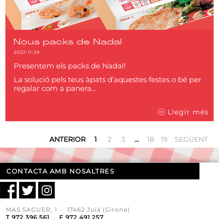
Nous packs de Nadal
2022-11-29
Presentem els packs de Nadal!
La solució pels teus àpats d’aquestes festes o bé per
regalar com a panera…
Llegir més
ANTERIOR
1
2
3
…
18
19
SEGÜENT
CONTACTA AMB NOSALTRES
MAS SAGUER, 1 · 17462 Juià (Girona)
T 972 396 561 . F 972 491 257