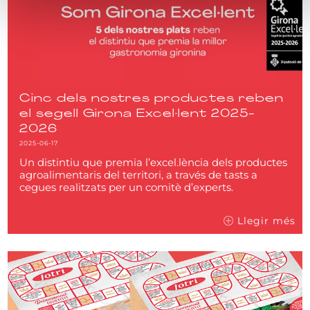
Cinc dels nostres productes reben
el segell Girona Excel·lent 2025-
2026
2025-06-17
Un distintiu que premia l’excel.lència dels productes
agroalimentaris del territori, a través de tasts a
cegues realitzats per un comitè d’experts.
Llegir més