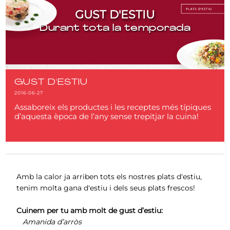
GUST D'ESTIU
Durant tota la temporada
GUST D'ESTIU
2016-06-27
Assaboreix els productes i les receptes més típiques
d’aquesta època de l’any sense trepitjar la cuina!
Amb la calor ja arriben tots els nostres plats d'estiu,
tenim molta gana d'estiu i dels seus plats frescos!
Cuinem per tu amb molt de gust d’estiu:
Amanida d’arròs