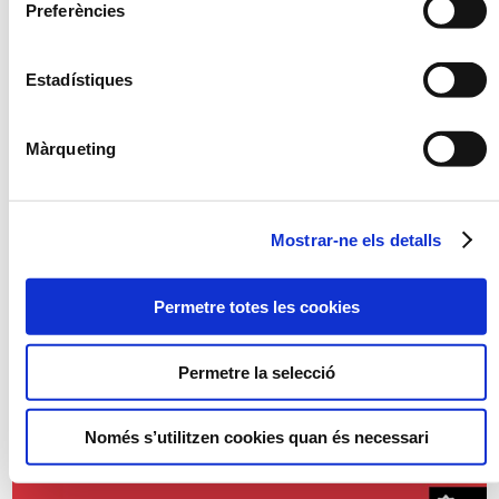
Preferències
Estadístiques
Màrqueting
Mostrar-ne els detalls
Compromís amb les persones i el
territori
2026-01-13
Permetre totes les cookies
Aquestes festes hem col·laborat amb
iniciatives solidàries que impulsen el benestar
social a les nostres comarques.
Permetre la selecció
Llegir més
Només s’utilitzen cookies quan és necessari