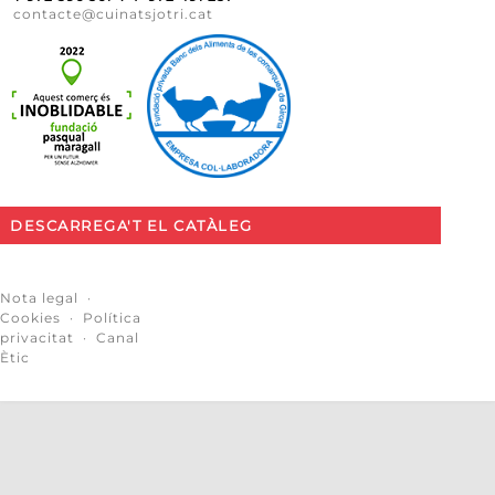
contacte@cuinatsjotri.cat
DESCARREGA'T EL CATÀLEG
Nota legal
·
Cookies
·
Política
privacitat
·
Canal
Ètic