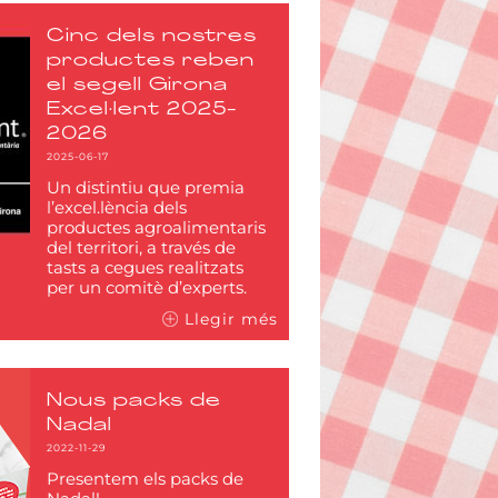
Cinc dels nostres
productes reben
el segell Girona
Excel·lent 2025-
2026
2025-06-17
Un distintiu que premia
l’excel.lència dels
productes agroalimentaris
del territori, a través de
tasts a cegues realitzats
per un comitè d’experts.
Llegir més
Nous packs de
Nadal
2022-11-29
Presentem els packs de