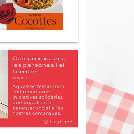
Compromís amb
les persones i el
territori
2026-01-13
Aquestes festes hem
col·laborat amb
iniciatives solidàries
que impulsen el
benestar social a les
nostres comarques.
Llegir més