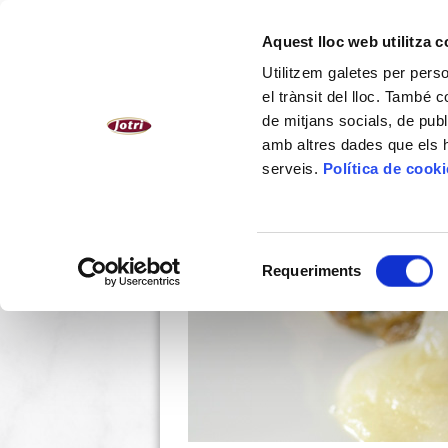
CATALÀ
Aquest lloc web utilitza 
Utilitzem galetes per person
NOSALTRES
PLATS CUINATS
el trànsit del lloc. També 
de mitjans socials, de publ
amb altres dades que els hà
serveis.
Política de cook
Selecció
Requeriments
de
consentiment