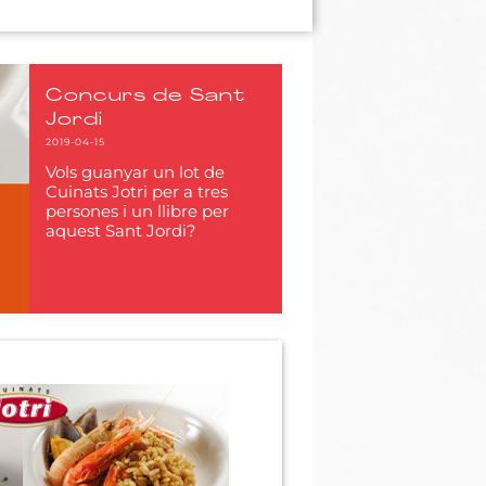
Concurs de Sant
Jordi
2019-04-15
Vols guanyar un lot de
Cuinats Jotri per a tres
persones i un llibre per
aquest Sant Jordi?