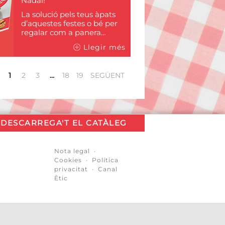
Nadal!
La solució pels teus àpats
d’aquestes festes o bé per
regalar com a panera…
Llegir més
1
2
3
…
18
19
SEGÜENT
DESCARREGA'T EL CATÀLEG
Nota legal
·
Cookies
·
Política
privacitat
·
Canal
Ètic