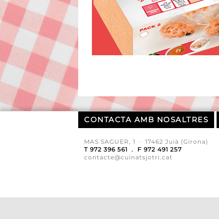
CONTACTA AMB NOSALTRES
MAS SAGUER, 1 · 17462 Juià (Girona)
T 972 396 561 . F 972 491 257
contacte@cuinatsjotri.cat