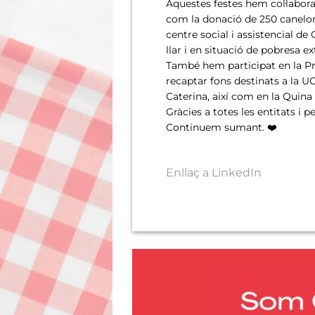
Aquestes festes hem col·laborat
com la donació de 250 canelon
centre social i assistencial 
llar i en situació de pobresa e
També hem participat en la P
recaptar fons destinats a la UC
Caterina, així com en la Quina
Gràcies a totes les entitats i 
Continuem sumant. ❤️
Enllaç a LinkedIn