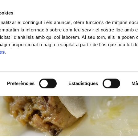
cookies
alitzar el contingut i els anuncis, oferir funcions de mitjans socia
ACTUALITAT
ON COMPRAR
CONTACTE
compartim la informació sobre com feu servir el nostre lloc amb e
icitat i d'anàlisis amb qui col·laborem. Al seu torn, ells la poden
giu proporcionat o hagin recopilat a partir de l'ús que heu fet d
ies
.
Preferències
Estadístiques
Mà