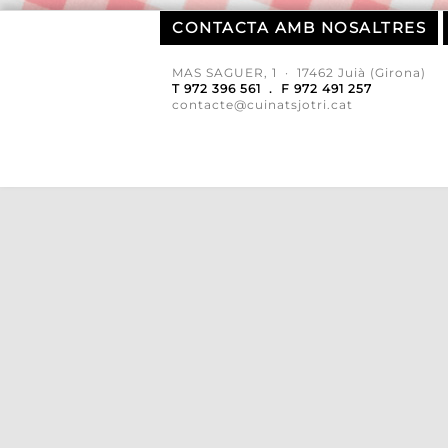
CONTACTA AMB NOSALTRES
MAS SAGUER, 1 · 17462 Juià (Girona)
T 972 396 561 . F 972 491 257
contacte@cuinatsjotri.cat