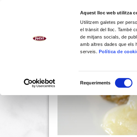
CATALÀ
Aquest lloc web utilitza 
Utilitzem galetes per person
NOSALTRES
PLATS CUINATS
el trànsit del lloc. També 
de mitjans socials, de publ
amb altres dades que els hà
serveis.
Política de cook
Selecció
Requeriments
de
consentiment