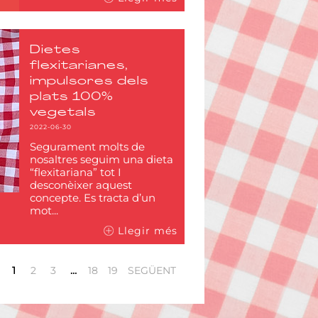
Dietes
flexitarianes,
impulsores dels
plats 100%
vegetals
2022-06-30
Segurament molts de
nosaltres seguim una dieta
“flexitariana” tot I
desconèixer aquest
concepte. Es tracta d’un
mot...
Llegir més
1
2
3
…
18
19
SEGÜENT