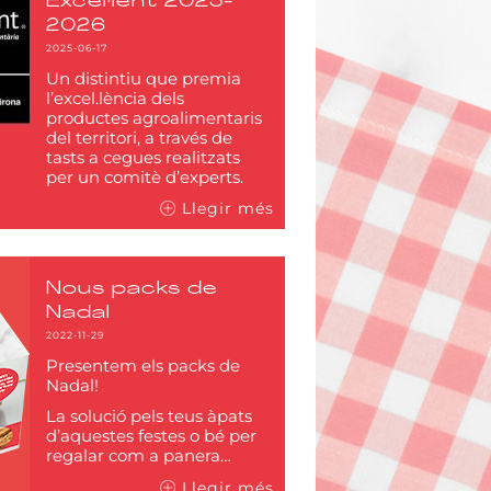
Excel·lent 2025-
2026
2025-06-17
Un distintiu que premia
l’excel.lència dels
productes agroalimentaris
del territori, a través de
tasts a cegues realitzats
per un comitè d’experts.
Llegir més
Nous packs de
Nadal
2022-11-29
Presentem els packs de
Nadal!
La solució pels teus àpats
d’aquestes festes o bé per
regalar com a panera…
Llegir més