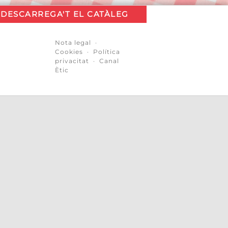
DESCARREGA'T EL CATÀLEG
Nota legal
·
Cookies
·
Política
privacitat
·
Canal
Ètic