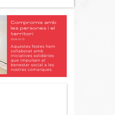
Compromís amb
les persones i el
territori
2026-01-13
Aquestes festes hem
col·laborat amb
iniciatives solidàries
que impulsen el
benestar social a les
nostres comarques.