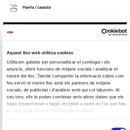
Paella / cassola
AL·LÈRGENS
Llet i els seus derivats (inclosa la lactosa)
Api i productes derivats
Aquest lloc web utilitza cookies
Cereals que continguin gluten i productes derivats.
Ous i productes a base d'ou
Utilitzem galetes per personalitzar el contingut i els
anuncis, oferir funcions de mitjans socials i analitzar el
trànsit del lloc. També compartim la informació sobre com
feu servir el nostre lloc amb els partners de mitjans
RECOMANACIONS
socials, de publicitat i d'anàlisis amb qui col·laborem. Al
INGREDIENTS
seu torn, ells la poden combinar amb altres dades que els
hàgiu proporcionat o hagin recopilat a partir de l'ús que heu
MÈTODE DE PREPARACIÓ
fet dels seus serveis.
Política de cookies
.
VALORS NUTRICIONALS
Selecció