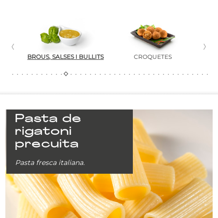
SOS
BROUS, SALSES I BULLITS
CROQUETES
Pasta de
rigatoni
precuita
Pasta fresca italiana.