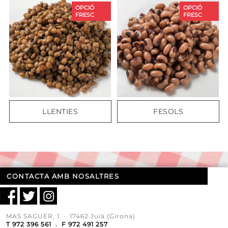
OPCIÓ
OPCIÓ
FRESC
FRESC
LLENTIES
FESOLS
CONTACTA AMB NOSALTRES
MAS SAGUER, 1 · 17462 Juià (Girona)
T 972 396 561 . F 972 491 257