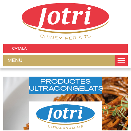
CATALÀ
MENU
PRODUCTES
ULTRACONGELATS