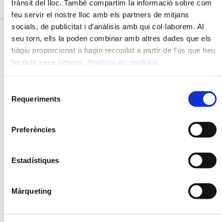
trànsit del lloc. També compartim la informació sobre com
feu servir el nostre lloc amb els partners de mitjans
socials, de publicitat i d'anàlisis amb qui col·laborem. Al
seu torn, ells la poden combinar amb altres dades que els
hàgiu proporcionat o hagin recopilat a partir de l'ús que heu
fet dels seus serveis.
Política de cookies
.
Selecció
Requeriments
de
consentiment
Preferències
FUMET DE PEIX I
SALSA QUATRE
Estadístiques
MARISC
FORMATGES
Màrqueting