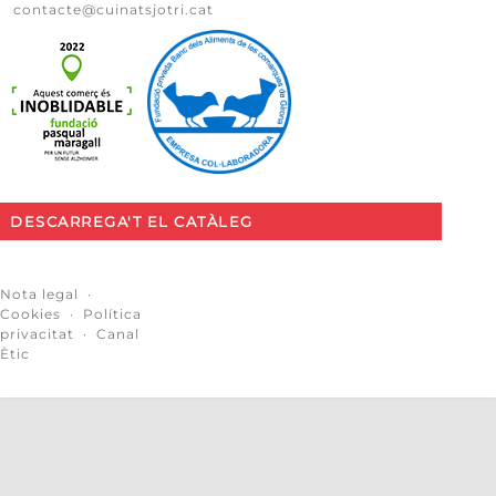
contacte@cuinatsjotri.cat
DESCARREGA'T EL CATÀLEG
Nota legal
·
Cookies
·
Política
privacitat
·
Canal
Ètic