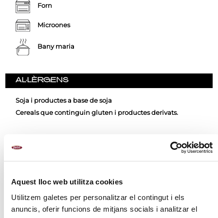
Forn
Microones
Bany maria
AL·LÈRGENS
Soja i productes a base de soja
Cereals que continguin gluten i productes derivats.
RECOMANACIONS
INGREDIENTS
Aquest lloc web utilitza cookies
MÈTODE DE PREPARACIÓ
Utilitzem galetes per personalitzar el contingut i els
anuncis, oferir funcions de mitjans socials i analitzar el
VALORS NUTRICIONALS