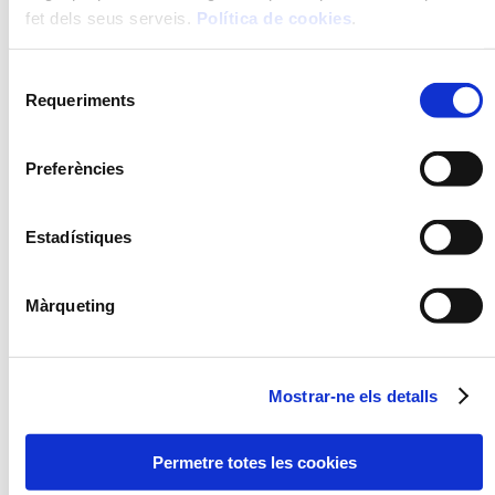
fet dels seus serveis.
Política de cookies
.
Selecció
Requeriments
de
MANDONGUILLES AMB
MACARRONS A LA
consentiment
VERDURES
BOLONYESA
Preferències
OPCIÓ
Estadístiques
FRESC
Màrqueting
Mostrar-ne els detalls
ESPAGUETIS A LA
ESPAGUETIS A LA
Permetre totes les cookies
BOLONYESA
CARBONARA