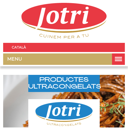
CATALÀ
MENU
PRODUCTES
ULTRACONGELATS