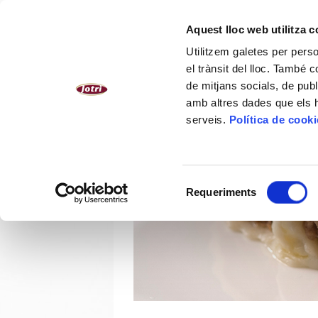
CATALÀ
Aquest lloc web utilitza 
Utilitzem galetes per person
NOSALTRES
PLATS CUINATS
el trànsit del lloc. També 
de mitjans socials, de publ
amb altres dades que els hà
serveis.
Política de cook
Selecció
Requeriments
de
consentiment