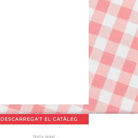
DESCARREGA'T EL CATÀLEG
Nota legal
·