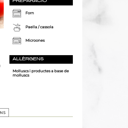
PREPARACIÓ
Forn
Paella / cassola
Microones
AL·LÈRGENS
Mol·luscs i productes a base de
mol·luscs
NS