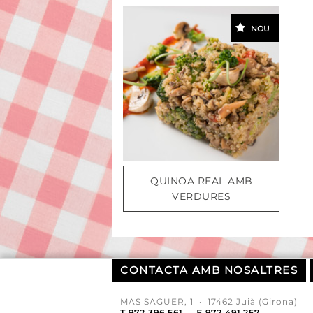
NOU
QUINOA REAL AMB
VERDURES
CONTACTA AMB NOSALTRES
MAS SAGUER, 1 · 17462 Juià (Girona)
T 972 396 561 . F 972 491 257