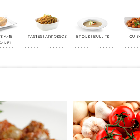
TS AMB
PASTES I ARROSSOS
BROUS I BULLITS
GUIS
XAMEL