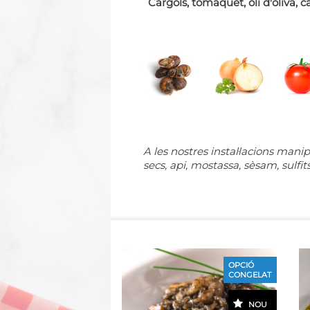
Cargols, tomàquet, oli d'oliva, c
A les nostres instal·lacions manip
secs, api, mostassa, sèsam, sulfits
OPCIÓ
CONGELAT
NOU