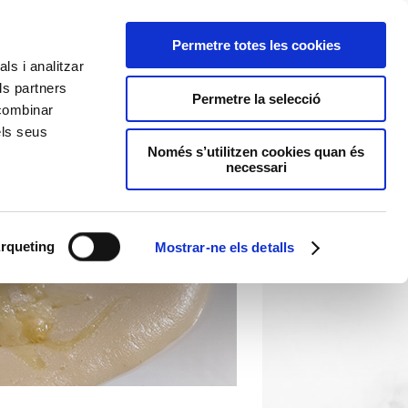
Permetre totes les cookies
ls i analitzar
ls partners
Permetre la selecció
 combinar
els seus
Només s’utilitzen cookies quan és
necessari
rqueting
Mostrar-ne els detalls