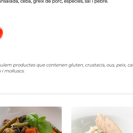
ansalada, ceba, greix de porc, espècies, sal i pebre.
ulem productes que contenen gluten, crustacis, ous, peix, cacaue
 i mol·luscs.