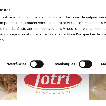
cookies
alitzar el contingut i els anuncis, oferir funcions de mitjans socia
ACTUALITAT
ON COMPRAR
CONTACTE
compartim la informació sobre com feu servir el nostre lloc amb e
icitat i d'anàlisis amb qui col·laborem. Al seu torn, ells la poden
giu proporcionat o hagin recopilat a partir de l'ús que heu fet d
ies
.
PRODUCTES
FRESCOS
Preferències
Estadístiques
Mà