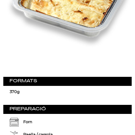
FORMATS
370g
PREPARACIÓ
Forn
Paella / cassola