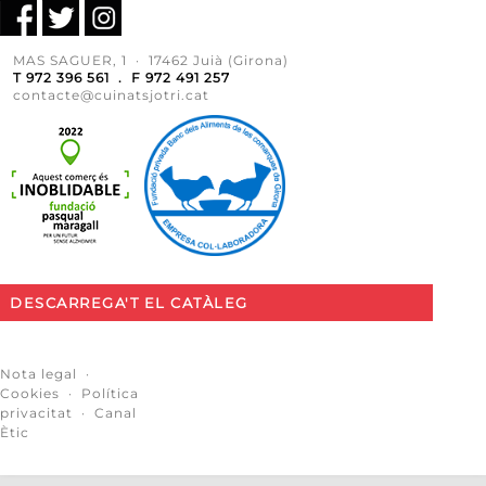
MAS SAGUER, 1 · 17462 Juià (Girona)
T 972 396 561 . F 972 491 257
contacte@cuinatsjotri.cat
DESCARREGA'T EL CATÀLEG
Nota legal
·
Cookies
·
Política
privacitat
·
Canal
Ètic