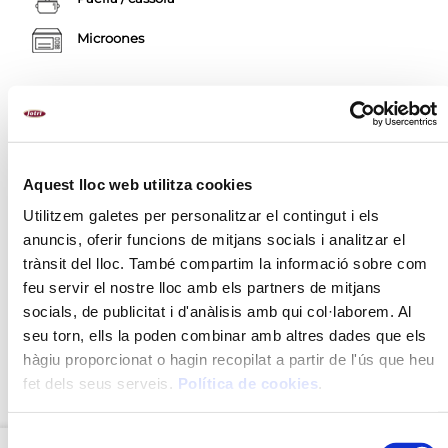
Microones
AL·LÈRGENS
Llet i els seus derivats (inclosa la lactosa)
Ous i productes a base d'ou
Aquest lloc web utilitza cookies
Utilitzem galetes per personalitzar el contingut i els
anuncis, oferir funcions de mitjans socials i analitzar el
DESCRIPCIÓ
trànsit del lloc. També compartim la informació sobre com
feu servir el nostre lloc amb els partners de mitjans
INGREDIENTS
socials, de publicitat i d'anàlisis amb qui col·laborem. Al
MÈTODE DE PREPARACIÓ
seu torn, ells la poden combinar amb altres dades que els
hàgiu proporcionat o hagin recopilat a partir de l'ús que heu
VALORS NUTRICIONALS
fet dels seus serveis.
Política de cookies
.
Selecció