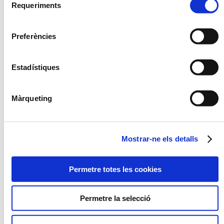
Requeriments
de
consentiment
OPCIÓ
CONGELAT
Preferències
NOU
Estadístiques
Màrqueting
PAELLA D'ARRÒS NEGRE
VERDURES SALTADES A
L'OLI D'ALFÀBREGA
Mostrar-ne els detalls
Permetre totes les cookies
Permetre la selecció