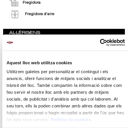
Fregidora
Fregidora d'aire
AL·LÈRGENS
Llet i els seus derivats (inclosa la lactosa)
Cereals que continguin gluten i productes derivats.
Peix i productes a base de peix
Aquest lloc web utilitza cookies
Utilitzem galetes per personalitzar el contingut i els
anuncis, oferir funcions de mitjans socials i analitzar el
RECOMANACIONS
trànsit del lloc. També compartim la informació sobre com
feu servir el nostre lloc amb els partners de mitjans
INGREDIENTS
socials, de publicitat i d'anàlisis amb qui col·laborem. Al
MÈTODE DE PREPARACIÓ
seu torn, ells la poden combinar amb altres dades que els
hàgiu proporcionat o hagin recopilat a partir de l'ús que heu
VALORS NUTRICIONALS
fet dels seus serveis.
Política de cookies
.