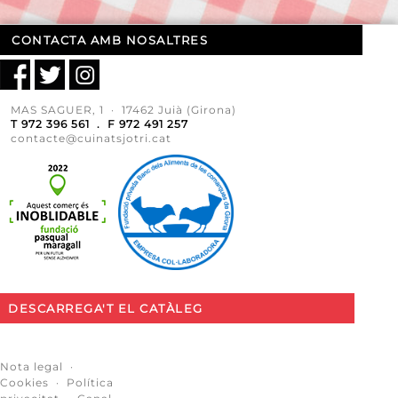
CONTACTA AMB NOSALTRES
MAS SAGUER, 1 · 17462 Juià (Girona)
T 972 396 561 . F 972 491 257
contacte@cuinatsjotri.cat
DESCARREGA'T EL CATÀLEG
Nota legal
·
Cookies
·
Política