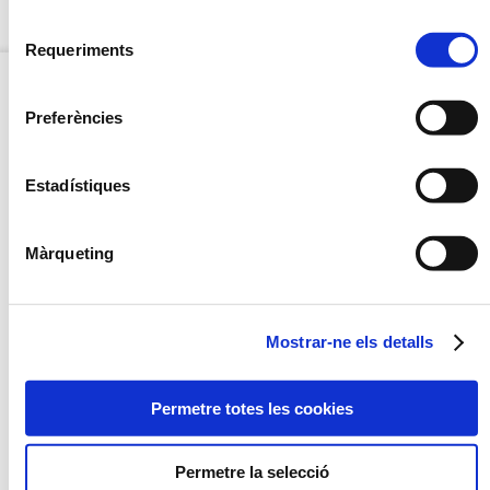
Selecció
OPCIÓ CONGELAT
Requeriments
de
consentiment
Preferències
OPCIÓ
CONGELAT
Estadístiques
NOU
Màrqueting
Mostrar-ne els detalls
PAELLA D'ARRÒS NEGRE
VERDURES SALTADES A
L'OLI D'ALFÀBREGA
Permetre totes les cookies
Permetre la selecció