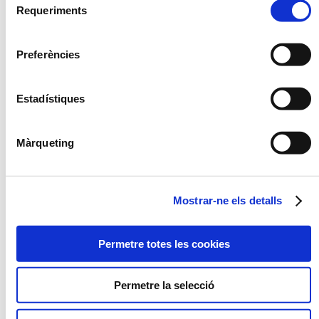
Requeriments
de
consentiment
OPCIÓ
CONGELAT
Preferències
NOU
Estadístiques
Màrqueting
PAELLA D'ARRÒS NEGRE
VERDURES SALTADES A
L'OLI D'ALFÀBREGA
Mostrar-ne els detalls
Permetre totes les cookies
Permetre la selecció