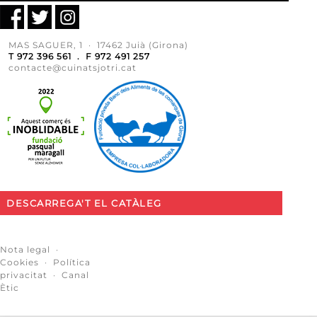
MAS SAGUER, 1 · 17462 Juià (Girona)
T 972 396 561 . F 972 491 257
contacte@cuinatsjotri.cat
DESCARREGA'T EL CATÀLEG
Nota legal
·
Cookies
·
Política
privacitat
·
Canal
Ètic