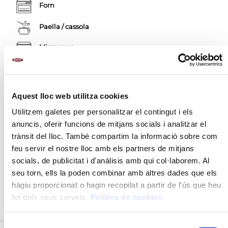
Forn
Paella / cassola
Microones
Aquest lloc web utilitza cookies
DESCRIPCIÓ
Utilitzem galetes per personalitzar el contingut i els
RECOMANACIONS
anuncis, oferir funcions de mitjans socials i analitzar el
INGREDIENTS
trànsit del lloc. També compartim la informació sobre com
feu servir el nostre lloc amb els partners de mitjans
MÈTODE DE PREPARACIÓ
socials, de publicitat i d'anàlisis amb qui col·laborem. Al
seu torn, ells la poden combinar amb altres dades que els
VALORS NUTRICIONALS
hàgiu proporcionat o hagin recopilat a partir de l'ús que heu
fet dels seus serveis.
Política de cookies
.
NOU
Selecció