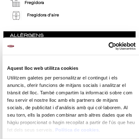
Fregidora
Fregidora d'aire
AL·LÈRGENS
Llet i els seus derivats (inclosa la lactosa)
Api i productes derivats
Cereals que continguin gluten i productes derivats.
Aquest lloc web utilitza cookies
Utilitzem galetes per personalitzar el contingut i els
anuncis, oferir funcions de mitjans socials i analitzar el
RECOMANACIONS
trànsit del lloc. També compartim la informació sobre com
feu servir el nostre lloc amb els partners de mitjans
INGREDIENTS
socials, de publicitat i d'anàlisis amb qui col·laborem. Al
MÈTODE DE PREPARACIÓ
seu torn, ells la poden combinar amb altres dades que els
hàgiu proporcionat o hagin recopilat a partir de l'ús que heu
VALORS NUTRICIONALS
fet dels seus serveis.
Política de cookies
.