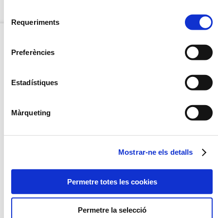
Selecció
OPCIÓ CONGELAT
Requeriments
de
consentiment
Preferències
OPCIÓ
CONGELAT
Estadístiques
NOU
Màrqueting
Mostrar-ne els detalls
PAELLA D'ARRÒS NEGRE
VERDURES SALTADES A
L'OLI D'ALFÀBREGA
Permetre totes les cookies
Permetre la selecció