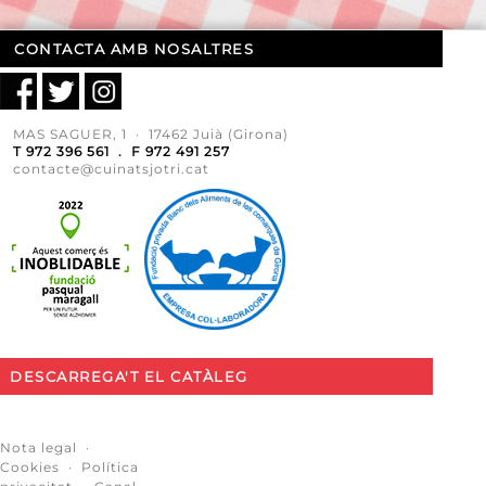
CONTACTA AMB NOSALTRES
MAS SAGUER, 1 · 17462 Juià (Girona)
T 972 396 561 . F 972 491 257
contacte@cuinatsjotri.cat
DESCARREGA'T EL CATÀLEG
Nota legal
·
Cookies
·
Política