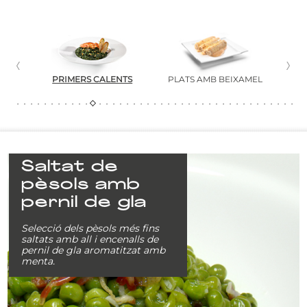
S
PRIMERS CALENTS
PLATS AMB BEIXAMEL
PA
Saltat de
pèsols amb
pernil de gla
Selecció dels pèsols més fins
saltats amb all i encenalls de
pernil de gla aromatitzat amb
menta.