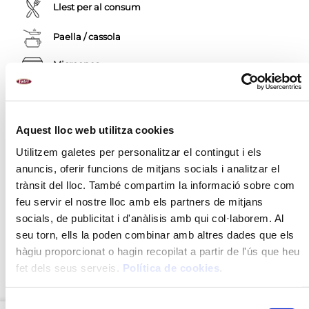
Llest per al consum
Paella / cassola
Microones
Aquest lloc web utilitza cookies
DESCRIPCIÓ
Utilitzem galetes per personalitzar el contingut i els
RECOMANACIONS
anuncis, oferir funcions de mitjans socials i analitzar el
INGREDIENTS
trànsit del lloc. També compartim la informació sobre com
feu servir el nostre lloc amb els partners de mitjans
MÈTODE DE PREPARACIÓ
socials, de publicitat i d'anàlisis amb qui col·laborem. Al
seu torn, ells la poden combinar amb altres dades que els
VALORS NUTRICIONALS
hàgiu proporcionat o hagin recopilat a partir de l'ús que heu
fet dels seus serveis.
Política de cookies
.
NOU
Selecció