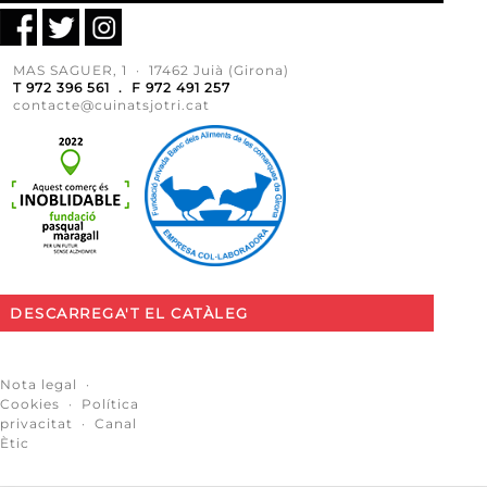
MAS SAGUER, 1 · 17462 Juià (Girona)
T 972 396 561 . F 972 491 257
contacte@cuinatsjotri.cat
DESCARREGA'T EL CATÀLEG
Nota legal
·
Cookies
·
Política
privacitat
·
Canal
Ètic