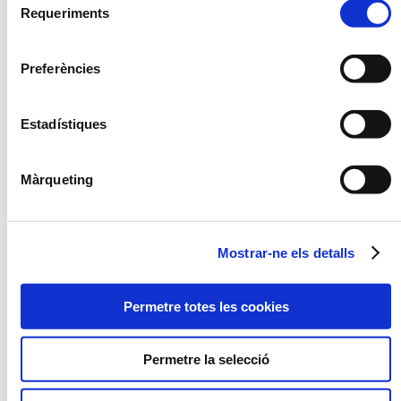
Requeriments
de
consentiment
OPCIÓ
CONGELAT
Preferències
NOU
Estadístiques
Màrqueting
PAELLA D'ARRÒS NEGRE
VERDURES SALTADES A
L'OLI D'ALFÀBREGA
Mostrar-ne els detalls
Permetre totes les cookies
Permetre la selecció