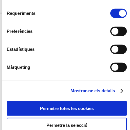
Selecció
OPCIÓ CONGELAT
Requeriments
de
consentiment
Preferències
OPCIÓ
CONGELAT
Estadístiques
NOU
Màrqueting
Mostrar-ne els detalls
PAELLA D'ARRÒS NEGRE
VERDURES SALTADES A
L'OLI D'ALFÀBREGA
Permetre totes les cookies
Permetre la selecció