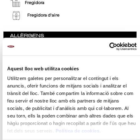
Fregidora
Fregidora d'aire
AL·LÈRGENS
Llet i els seus derivats (inclosa la lactosa)
Sèsam i productes a base de sèsam
Cereals que continguin gluten i productes derivats.
Aquest lloc web utilitza cookies
Utilitzem galetes per personalitzar el contingut i els
anuncis, oferir funcions de mitjans socials i analitzar el
RECOMANACIONS
trànsit del lloc. També compartim la informació sobre com
feu servir el nostre lloc amb els partners de mitjans
INGREDIENTS
socials, de publicitat i d'anàlisis amb qui col·laborem. Al
MÈTODE DE PREPARACIÓ
seu torn, ells la poden combinar amb altres dades que els
hàgiu proporcionat o hagin recopilat a partir de l'ús que heu
VALORS NUTRICIONALS
fet dels seus serveis.
Política de cookies
.