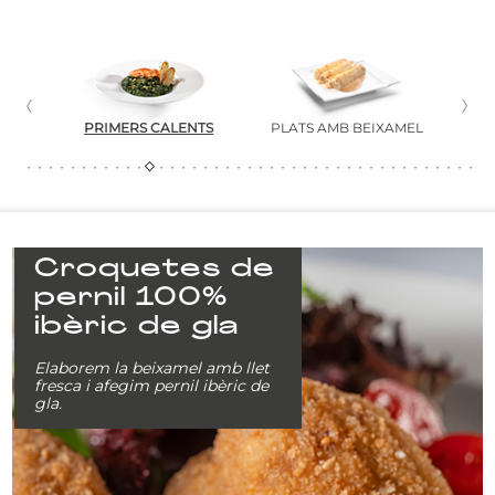
S
PRIMERS CALENTS
PLATS AMB BEIXAMEL
PA
Croquetes de
pernil 100%
ibèric de gla
Elaborem la beixamel amb llet
fresca i afegim pernil ibèric de
gla.