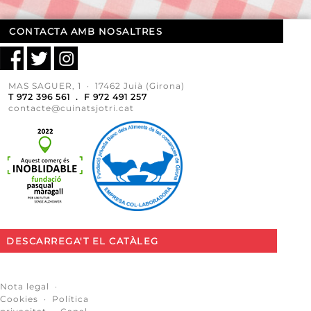
CONTACTA AMB NOSALTRES
MAS SAGUER, 1 · 17462 Juià (Girona)
T 972 396 561 . F 972 491 257
contacte@cuinatsjotri.cat
DESCARREGA'T EL CATÀLEG
Nota legal
·
Cookies
·
Política